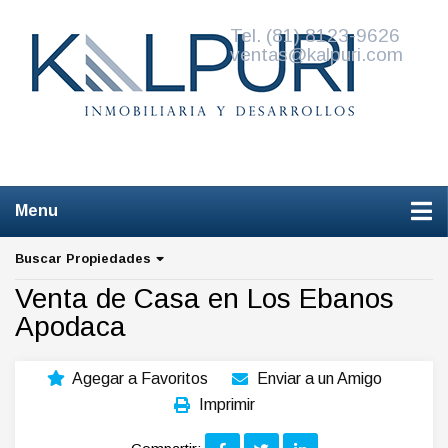
Tel. (81) 8123-9626
ventas@kalpuri.com
W
Venta de Casas de Remate
Buscar Propiedades
Venta de Casa en Los Ebanos
Apodaca
Agegar a Favoritos
Enviar a un Amigo
Imprimir