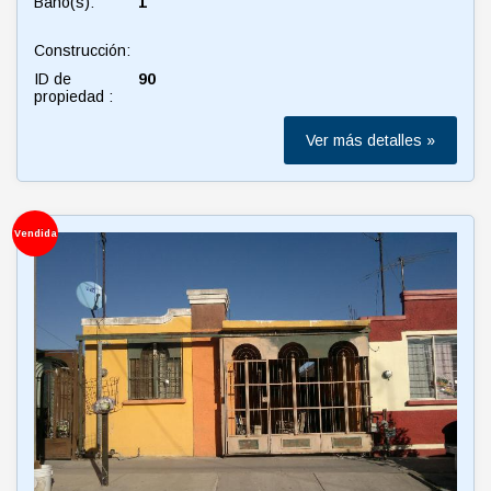
Baño(s):
1
Construcción:
ID de
90
propiedad :
Ver más detalles »
Vendida