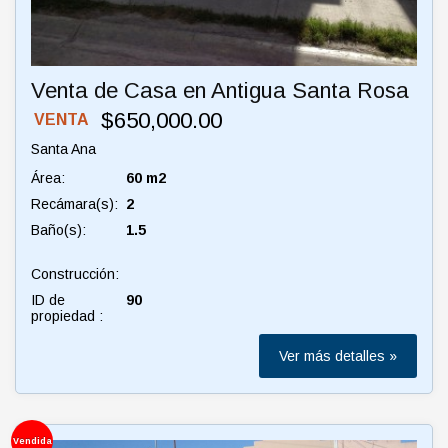
Venta de Casa en Antigua Santa Rosa
$650,000.00
VENTA
Santa Ana
Área:
60 m2
Recámara(s):
2
Baño(s):
1.5
Construcción:
ID de
90
propiedad :
Ver más detalles »
Vendida