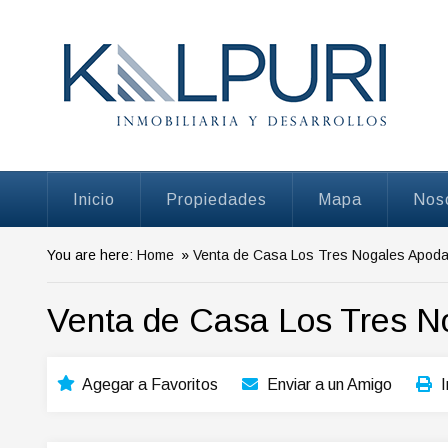
Venta de Casas de Remate
Inicio
Propiedades
Mapa
Nos
You are here:
Home
»
Venta de Casa Los Tres Nogales Apod
Venta de Casa Los Tres N
Agegar a Favoritos
Enviar a un Amigo
I