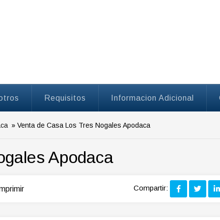
Welcom
otros
Requisitos
Informacion Adicional
aca
» Venta de Casa Los Tres Nogales Apodaca
ogales Apodaca
Compartir:
mprimir