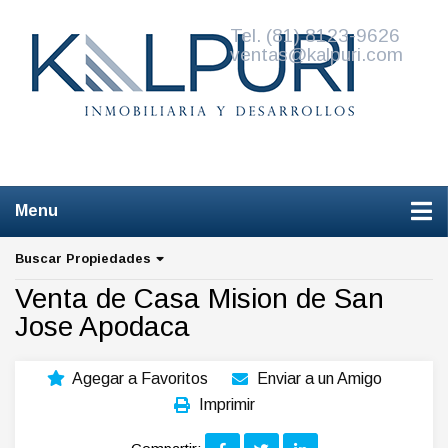
Tel. (81) 8123-9626
ventas@kalpuri.com
W
Venta de Casas de Remate
Buscar Propiedades
Venta de Casa Mision de San
Jose Apodaca
Agegar a Favoritos
Enviar a un Amigo
Imprimir