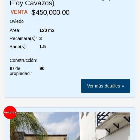
Eloy Cavazos)
$450,000.00
VENTA
Oviedo
Área:
120 m2
Recámara(s):
3
Baño(s):
1.5
Construcción:
ID de
90
propiedad :
Ver más detalles »
Vendida