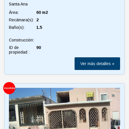
Santa Ana
Área:
60 m2
Recámara(s):
2
Baño(s):
1.5
Construcción:
ID de
90
propiedad :
Ver más detalles »
Vendida