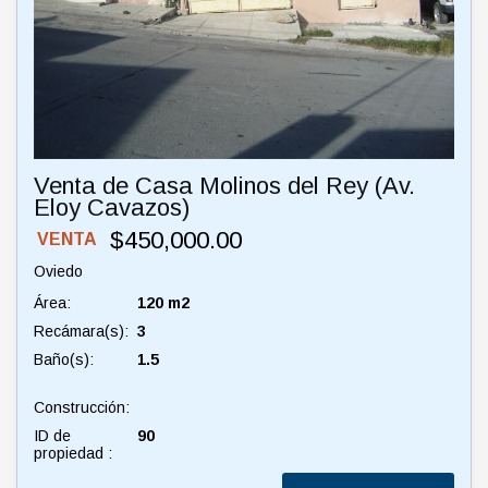
Venta de Casa Molinos del Rey (Av.
Eloy Cavazos)
$450,000.00
VENTA
Oviedo
Área:
120 m2
Recámara(s):
3
Baño(s):
1.5
Construcción:
ID de
90
propiedad :