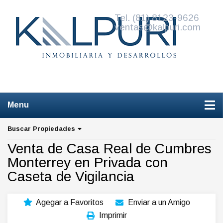
Tel. (81) 8123-9626
ventas@kalpuri.com
W
Venta de Casas de Remate
Buscar Propiedades
Venta de Casa Real de Cumbres
Monterrey en Privada con
Caseta de Vigilancia
Agegar a Favoritos
Enviar a un Amigo
Imprimir