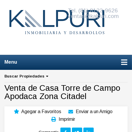
Tel. (81) 8123-9626
ventas@kalpuri.com
W
Venta de Casas de Remate
Buscar Propiedades
Venta de Casa Torre de Campo
Apodaca Zona Citadel
Agegar a Favoritos
Enviar a un Amigo
Imprimir