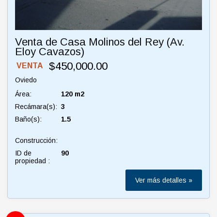
Venta de Casa Molinos del Rey (Av.
Eloy Cavazos)
$450,000.00
VENTA
Oviedo
Área:
120 m2
Recámara(s):
3
Baño(s):
1.5
Construcción:
ID de
90
propiedad :
Ver más detalles »